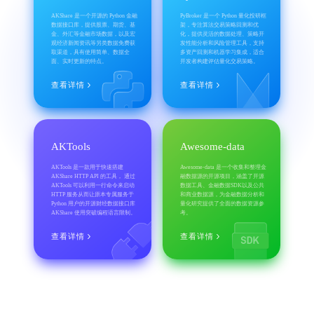
AKShare 是一个开源的 Python 金融
PyBroker 是一个 Python 量化投研框
数据接口库，提供股票、期货、基
架，专注算法交易策略回测和优
金、外汇等金融市场数据，以及宏
化，提供灵活的数据处理、策略开
观经济新闻资讯等另类数据免费获
发性能分析和风险管理工具，支持
取渠道，具有使用简单、数据全
多资产回测和机器学习集成，适合
面、实时更新的特点。
开发者构建评估量化交易策略。
查看详情
查看详情
AKTools
Awesome-data
AKTools 是一款用于快速搭建
Awesome-data 是一个收集和整理金
AKShare HTTP API 的工具， 通过
融数据源的开源项目，涵盖了开源
AKTools 可以利用一行命令来启动
数据工具、金融数据SDK以及公共
HTTP 服务从而让原本专属服务于
和商业数据源，为金融数据分析和
Python 用户的开源财经数据接口库
量化研究提供了全面的数据资源参
AKShare 使用突破编程语言限制。
考。
查看详情
查看详情